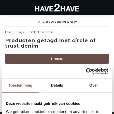
Hoofdmenu / outlet deals
Hoofdmenu / dames
Hoofdmenu / heren
Gratis verzending va €349
OUTLET DEALS
Dames
Heren
Home
Tags
circle of trust denim
Producten getagd met circle of
Jassen Diverse
Hoodies
Diverse
trust denim
Winterjassen
Sweaters
Heren
Filters
Jeans
Jeans
Dames
Jurken
T-Shirts
Toestemming
Details
Over
Geen producten gevonden!...
T-shirts
Joggers
Deze website maakt gebruik van cookies
Accessoires
Pullovers
We gebruiken cookies om content en advertenties te