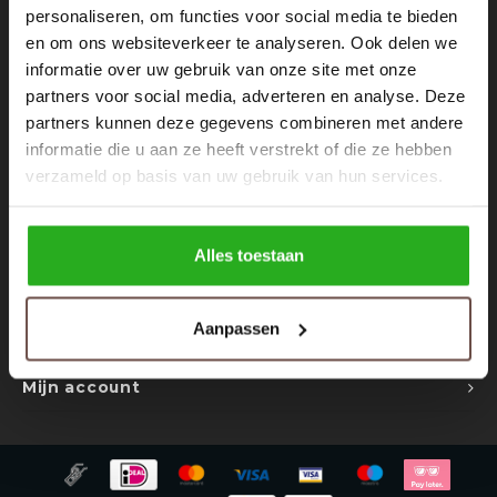
Rokken
Schoenen
personaliseren, om functies voor social media te bieden
Nieuwsbrief
en om ons websiteverkeer te analyseren. Ook delen we
informatie over uw gebruik van onze site met onze
Tassen
Accessoires
Ontvang de laatste updates, nieuws en aanbiedingen via email
partners voor social media, adverteren en analyse. Deze
partners kunnen deze gegevens combineren met andere
Tops
Underwear
informatie die u aan ze heeft verstrekt of die ze hebben
verzameld op basis van uw gebruik van hun services.
Jumpsuites
Jassen
Volg ons
Hoodies
Tracksuits
Alles toestaan
Body's
Bodywarmers
Contact
Aanpassen
Klantenservice
Blouses
Coltrui
Mijn account
Tracksuits
Trackpants
Sweaters
Overhemden