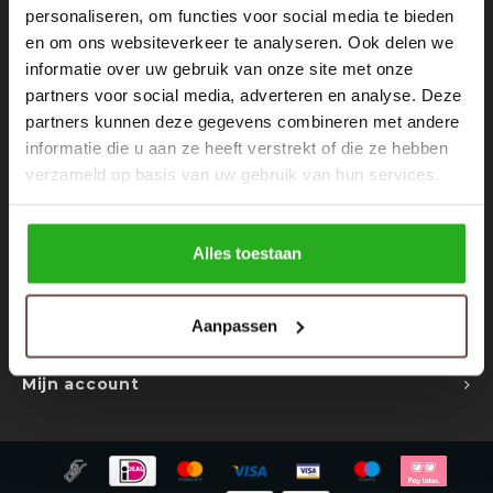
Rokken
Schoenen
personaliseren, om functies voor social media te bieden
Nieuwsbrief
en om ons websiteverkeer te analyseren. Ook delen we
informatie over uw gebruik van onze site met onze
Tassen
Accessoires
Ontvang de laatste updates, nieuws en aanbiedingen via email
partners voor social media, adverteren en analyse. Deze
partners kunnen deze gegevens combineren met andere
Tops
Underwear
informatie die u aan ze heeft verstrekt of die ze hebben
verzameld op basis van uw gebruik van hun services.
Jumpsuites
Jassen
Volg ons
Hoodies
Tracksuits
Alles toestaan
Body's
Bodywarmers
Contact
Aanpassen
Klantenservice
Blouses
Coltrui
Mijn account
Tracksuits
Trackpants
Sweaters
Overhemden