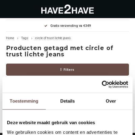
Hoofdmenu / outlet deals
Hoofdmenu / dames
Hoofdmenu / heren
Gratis verzending va €349
OUTLET DEALS
Dames
Heren
Home
Tags
circle of trust lichte jeans
Producten getagd met circle of
Jassen Diverse
Hoodies
Diverse
trust lichte jeans
Winterjassen
Sweaters
Heren
Filters
Jeans
Jeans
Dames
Jurken
T-Shirts
Toestemming
Details
Over
Geen producten gevonden!...
T-shirts
Joggers
Deze website maakt gebruik van cookies
Accessoires
Pullovers
We gebruiken cookies om content en advertenties te