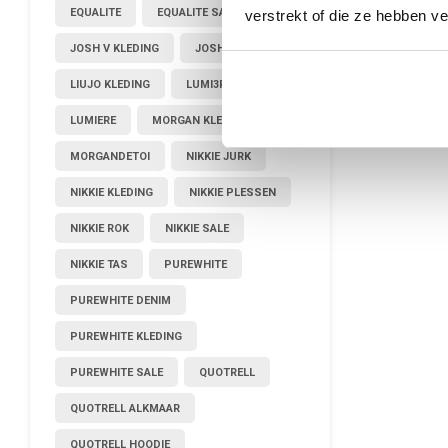
EQUALITE
EQUALITE SALE
verstrekt of die ze hebben v
JOSH V KLEDING
JOSHV KLEDING
LIUJO KLEDING
LUMI3RE
LUMIERE
MORGAN KLEDING
MORGANDETOI
NIKKIE JURK
NIKKIE KLEDING
NIKKIE PLESSEN
NIKKIE ROK
NIKKIE SALE
NIKKIE TAS
PUREWHITE
PUREWHITE DENIM
PUREWHITE KLEDING
PUREWHITE SALE
QUOTRELL
QUOTRELL ALKMAAR
QUOTRELL HOODIE