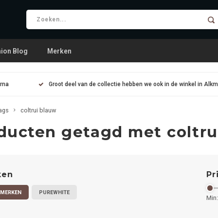
ion Blog
Merken
arna
Groot deel van de collectie hebben we ook in de winkel in Alk
ags
coltrui blauw
ducten getagd met coltru
ken
Pr
 MERKEN
PUREWHITE
Min: