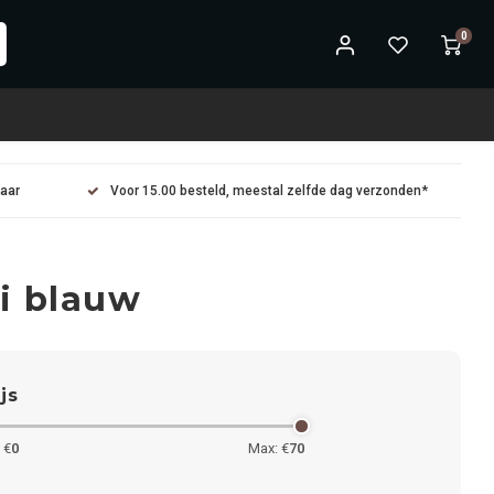
0
maar
Voor 15.00 besteld, meestal zelfde dag verzonden*
i blauw
ijs
 €
0
Max: €
70