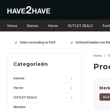
Home
Dames
Heren
OUTLET DEALS
Fash
Gratis verzending va €349
Achteraf betalen met Kl
Home
T
Categorieën
Pro
Dames
Mer
Heren
ALLE
OUTLET DEALS
Merken