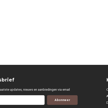
brief
aatste updates, nieuws en aanbiedingen via email
O
Abonneer
D