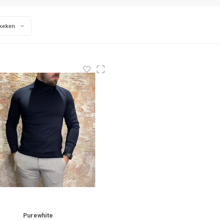
keken
Purewhite