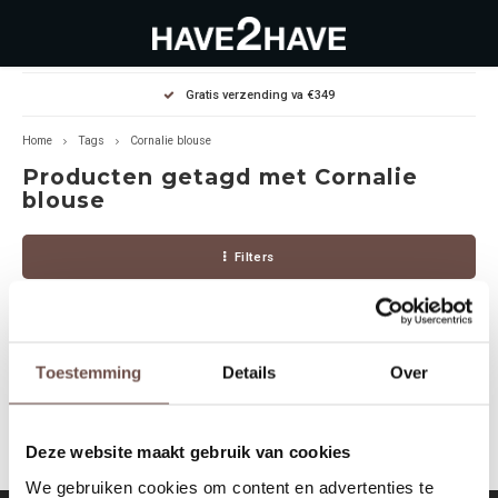
Hoofdmenu / outlet deals
Hoofdmenu / dames
Hoofdmenu / heren
Gratis verzending va €349
OUTLET DEALS
Dames
Heren
Home
Tags
Cornalie blouse
Producten getagd met Cornalie
Jassen Diverse
Hoodies
Diverse
blouse
Winterjassen
Sweaters
Heren
Filters
Jeans
Jeans
Dames
Jurken
T-Shirts
Toestemming
Details
Over
Geen producten gevonden!...
T-shirts
Joggers
Deze website maakt gebruik van cookies
Accessoires
Pullovers
We gebruiken cookies om content en advertenties te