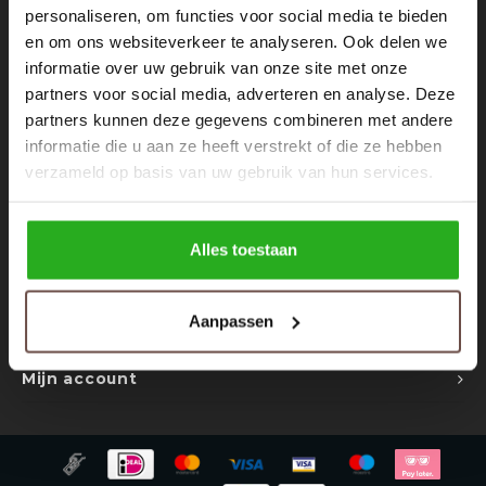
Rokken
Schoenen
personaliseren, om functies voor social media te bieden
Nieuwsbrief
en om ons websiteverkeer te analyseren. Ook delen we
informatie over uw gebruik van onze site met onze
Tassen
Accessoires
Ontvang de laatste updates, nieuws en aanbiedingen via email
partners voor social media, adverteren en analyse. Deze
partners kunnen deze gegevens combineren met andere
Tops
Underwear
informatie die u aan ze heeft verstrekt of die ze hebben
verzameld op basis van uw gebruik van hun services.
Jumpsuites
Jassen
Volg ons
Hoodies
Tracksuits
Alles toestaan
Body's
Bodywarmers
Contact
Aanpassen
Klantenservice
Blouses
Coltrui
Mijn account
Tracksuits
Trackpants
Sweaters
Overhemden