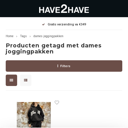
Hoofdmenu / outlet deals
Hoofdmenu / dames
Hoofdmenu / heren
Gratis verzending va €349
OUTLET DEALS
Dames
Heren
Home
Tags
dames joggingpakken
Producten getagd met dames
Jassen Diverse
Hoodies
Diverse
joggingpakken
Winterjassen
Sweaters
Heren
Filters
Jeans
Jeans
Dames
Jurken
T-Shirts
T-shirts
Joggers
Accessoires
Pullovers