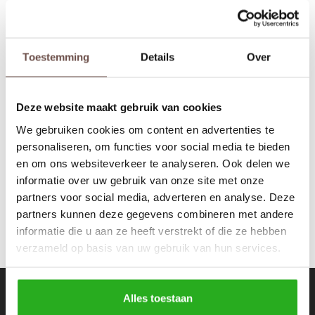
Rokken
Schoenen
Tassen
Accessoires
Toestemming
Details
Over
Hillside The Label
Tops
Underwear
Calabasas Tracksuit
Black
Deze website maakt gebruik van cookies
Jumpsuites
Jassen
€139,99
We gebruiken cookies om content en advertenties te
personaliseren, om functies voor social media te bieden
Hoodies
Tracksuits
en om ons websiteverkeer te analyseren. Ook delen we
informatie over uw gebruik van onze site met onze
Body's
Bodywarmers
partners voor social media, adverteren en analyse. Deze
partners kunnen deze gegevens combineren met andere
Blouses
Coltrui
informatie die u aan ze heeft verstrekt of die ze hebben
verzameld op basis van uw gebruik van hun services.
Tracksuits
Trackpants
Sweaters
Overhemden
Nieuwsbrief
Alles toestaan