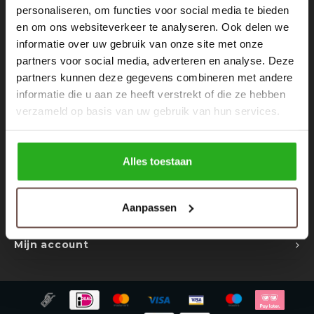
Rokken
Schoenen
personaliseren, om functies voor social media te bieden
Nieuwsbrief
en om ons websiteverkeer te analyseren. Ook delen we
informatie over uw gebruik van onze site met onze
Tassen
Accessoires
Ontvang de laatste updates, nieuws en aanbiedingen via email
partners voor social media, adverteren en analyse. Deze
partners kunnen deze gegevens combineren met andere
Tops
Underwear
informatie die u aan ze heeft verstrekt of die ze hebben
verzameld op basis van uw gebruik van hun services.
Jumpsuites
Jassen
Volg ons
Hoodies
Tracksuits
Alles toestaan
Body's
Bodywarmers
Contact
Aanpassen
Klantenservice
Blouses
Coltrui
Mijn account
Tracksuits
Trackpants
Sweaters
Overhemden