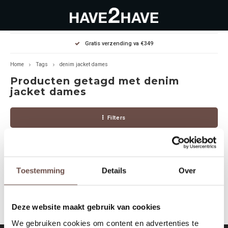
Hoofdmenu / outlet deals
Hoofdmenu / dames
Hoofdmenu / heren
Gratis verzending va €349
OUTLET DEALS
Dames
Heren
Home
Tags
denim jacket dames
Producten getagd met denim
Jassen Diverse
Hoodies
Diverse
jacket dames
Winterjassen
Sweaters
Heren
Filters
Jeans
Jeans
Dames
Jurken
T-Shirts
Toestemming
Details
Over
Geen producten gevonden!...
T-shirts
Joggers
Deze website maakt gebruik van cookies
Accessoires
Pullovers
We gebruiken cookies om content en advertenties te