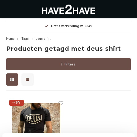
Hoofdmenu / outlet deals
Hoofdmenu / dames
Hoofdmenu / heren
Gratis verzending va €349
OUTLET DEALS
Dames
Heren
Home
Tags
deus shirt
Producten getagd met deus shirt
Jassen Diverse
Hoodies
Diverse
Filters
Winterjassen
Sweaters
Heren
Jeans
Jeans
Dames
Jurken
T-Shirts
-40%
T-shirts
Joggers
Accessoires
Pullovers