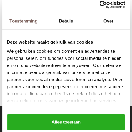
Rokken
Schoenen
Tassen
Accessoires
Toestemming
Details
Over
Deus
t-shirt shield black tee
Tops
Underwear
Deze website maakt gebruik van cookies
€29,99
€49,99
Jumpsuites
Jassen
We gebruiken cookies om content en advertenties te
personaliseren, om functies voor social media te bieden
Hoodies
Tracksuits
en om ons websiteverkeer te analyseren. Ook delen we
informatie over uw gebruik van onze site met onze
Body's
Bodywarmers
partners voor social media, adverteren en analyse. Deze
partners kunnen deze gegevens combineren met andere
Blouses
Coltrui
informatie die u aan ze heeft verstrekt of die ze hebben
verzameld op basis van uw gebruik van hun services.
Tracksuits
Trackpants
Nieuwsbrief
Sweaters
Overhemden
Alles toestaan
Ontvang de laatste updates, nieuws en aanbiedingen via email