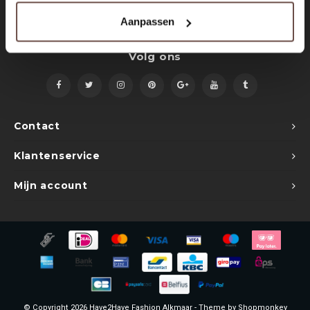
Sets
Polo shirts
Aanpassen
Blazers
Longsleeves
Volg ons
Pantalons
Pantalons
Truien
Swimshorts
Contact
Sweatpants
Slippers
Klantenservice
Swimwear
Shorts
Mijn account
Slippers
Sets
Schoenen
Winterjassen
Short
© Copyright 2026 Have2Have Fashion Alkmaar - Theme by
Shopmonkey