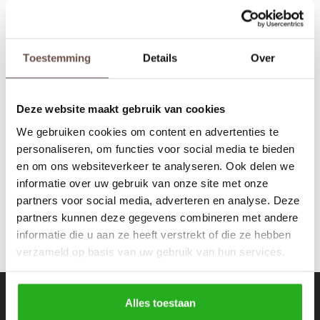
Rokken
Schoenen
Tassen
Accessoires
Toestemming
Details
Over
Valentino by Mario Valentino
Tops
Underwear
Divina Tasje Nero Glad
Deze website maakt gebruik van cookies
Jumpsuites
Jassen
€49,99
€69,99
We gebruiken cookies om content en advertenties te
personaliseren, om functies voor social media te bieden
Hoodies
Tracksuits
en om ons websiteverkeer te analyseren. Ook delen we
informatie over uw gebruik van onze site met onze
Body's
Bodywarmers
partners voor social media, adverteren en analyse. Deze
partners kunnen deze gegevens combineren met andere
Blouses
Coltrui
informatie die u aan ze heeft verstrekt of die ze hebben
verzameld op basis van uw gebruik van hun services.
Tracksuits
Trackpants
Sweaters
Overhemden
Nieuwsbrief
Alles toestaan