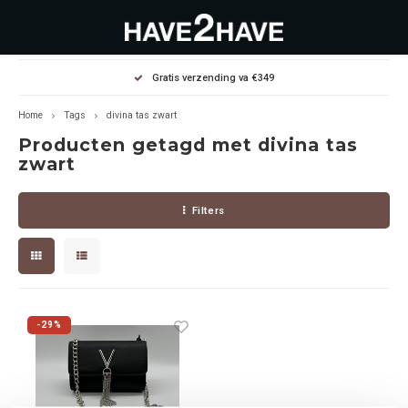
Hoofdmenu / outlet deals
Hoofdmenu / dames
Hoofdmenu / heren
Gratis verzending va €349
OUTLET DEALS
Dames
Heren
Home
Tags
divina tas zwart
Producten getagd met divina tas
Jassen Diverse
Hoodies
Diverse
zwart
Winterjassen
Sweaters
Heren
Filters
Jeans
Jeans
Dames
Jurken
T-Shirts
-29%
T-shirts
Joggers
Accessoires
Pullovers