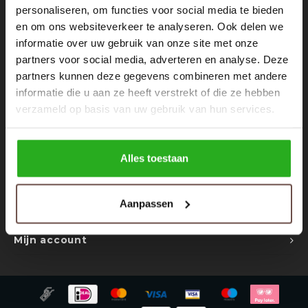
Rokken
Schoenen
personaliseren, om functies voor social media te bieden
Nieuwsbrief
en om ons websiteverkeer te analyseren. Ook delen we
informatie over uw gebruik van onze site met onze
Tassen
Accessoires
Ontvang de laatste updates, nieuws en aanbiedingen via email
partners voor social media, adverteren en analyse. Deze
partners kunnen deze gegevens combineren met andere
Tops
Underwear
informatie die u aan ze heeft verstrekt of die ze hebben
verzameld op basis van uw gebruik van hun services.
Jumpsuites
Jassen
Volg ons
Hoodies
Tracksuits
Alles toestaan
Body's
Bodywarmers
Contact
Aanpassen
Klantenservice
Blouses
Coltrui
Mijn account
Tracksuits
Trackpants
Sweaters
Overhemden