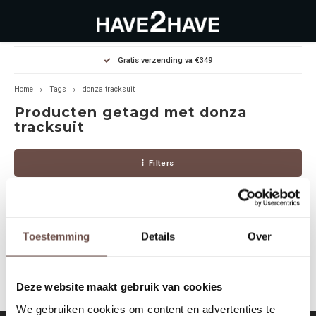
Hoofdmenu / outlet deals
Hoofdmenu / dames
Hoofdmenu / heren
Gratis verzending va €349
OUTLET DEALS
Dames
Heren
Home
Tags
donza tracksuit
Producten getagd met donza
Jassen Diverse
Hoodies
Diverse
tracksuit
Winterjassen
Sweaters
Heren
Filters
Jeans
Jeans
Dames
Jurken
T-Shirts
Toestemming
Details
Over
Geen producten gevonden!...
T-shirts
Joggers
Deze website maakt gebruik van cookies
Accessoires
Pullovers
We gebruiken cookies om content en advertenties te