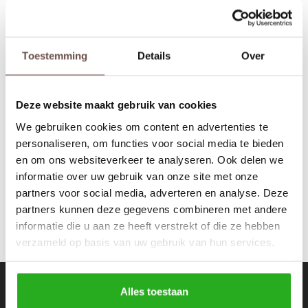
Rokken
Schoenen
Tassen
Accessoires
Toestemming
Details
Over
Equalité
Tops
Underwear
Boxers 3 Pack Black
Deze website maakt gebruik van cookies
Jumpsuites
Jassen
€40,00
We gebruiken cookies om content en advertenties te
personaliseren, om functies voor social media te bieden
Hoodies
Tracksuits
en om ons websiteverkeer te analyseren. Ook delen we
informatie over uw gebruik van onze site met onze
Body's
Bodywarmers
partners voor social media, adverteren en analyse. Deze
partners kunnen deze gegevens combineren met andere
Blouses
Coltrui
informatie die u aan ze heeft verstrekt of die ze hebben
verzameld op basis van uw gebruik van hun services.
Tracksuits
Trackpants
Sweaters
Overhemden
Nieuwsbrief
Alles toestaan