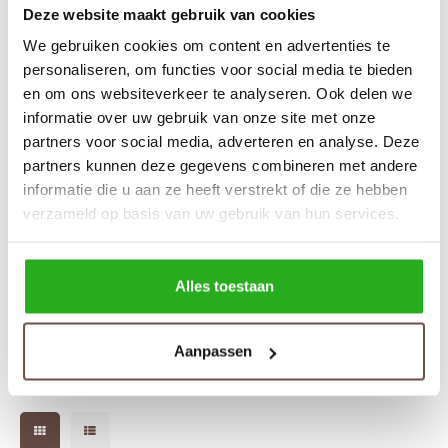
Sets
Polo shirts
Deze website maakt gebruik van cookies
€39,99
€49,99
€75,00
€75,00
We gebruiken cookies om content en advertenties te
Blazers
Longsleeves
personaliseren, om functies voor social media te bieden
-33%
en om ons websiteverkeer te analyseren. Ook delen we
Pantalons
Pantalons
informatie over uw gebruik van onze site met onze
partners voor social media, adverteren en analyse. Deze
Truien
Swimshorts
partners kunnen deze gegevens combineren met andere
informatie die u aan ze heeft verstrekt of die ze hebben
Sweatpants
Slippers
verzameld op basis van uw gebruik van hun services.
Swimwear
Shorts
Equalité
Alles toestaan
Oliver Oversized Short
Slippers
Sets
Brown
€49,99
€75,00
Schoenen
Winterjassen
Aanpassen
Short