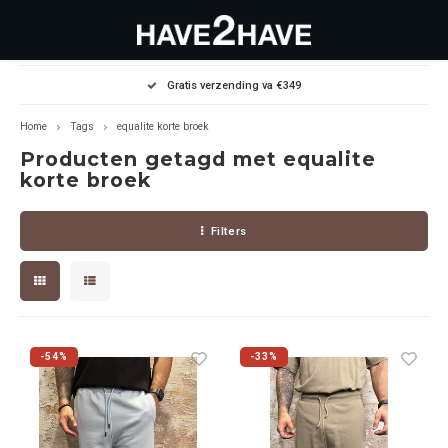
Hoofdmenu / outlet deals
Hoofdmenu / dames
Hoofdmenu / heren
Gratis verzending va €349
OUTLET DEALS
Dames
Heren
Home
Tags
equalite korte broek
Producten getagd met equalite
Jassen Diverse
Hoodies
Diverse
korte broek
Winterjassen
Sweaters
Heren
Filters
Jeans
Jeans
Dames
Jurken
T-Shirts
-54%
-33%
T-shirts
Joggers
Accessoires
Pullovers