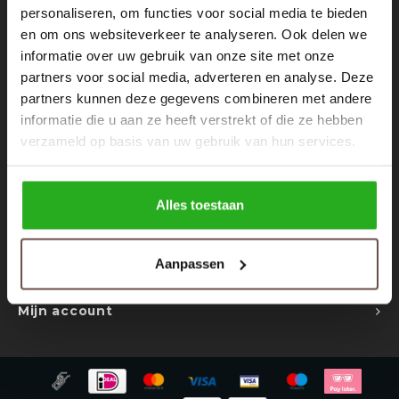
Rokken
Schoenen
personaliseren, om functies voor social media te bieden
Nieuwsbrief
en om ons websiteverkeer te analyseren. Ook delen we
informatie over uw gebruik van onze site met onze
Tassen
Accessoires
Ontvang de laatste updates, nieuws en aanbiedingen via email
partners voor social media, adverteren en analyse. Deze
partners kunnen deze gegevens combineren met andere
Tops
Underwear
informatie die u aan ze heeft verstrekt of die ze hebben
verzameld op basis van uw gebruik van hun services.
Jumpsuites
Jassen
Volg ons
Hoodies
Tracksuits
Alles toestaan
Body's
Bodywarmers
Contact
Aanpassen
Klantenservice
Blouses
Coltrui
Mijn account
Tracksuits
Trackpants
Sweaters
Overhemden