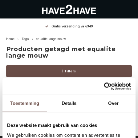
Hoofdmenu / outlet deals
Hoofdmenu / dames
Hoofdmenu / heren
Gratis verzending va €349
OUTLET DEALS
Dames
Heren
Home
Tags
equalite lange mouw
Producten getagd met equalite
Jassen Diverse
Hoodies
Diverse
lange mouw
Winterjassen
Sweaters
Heren
Filters
Jeans
Jeans
Dames
Jurken
T-Shirts
Toestemming
Details
Over
Geen producten gevonden!...
T-shirts
Joggers
Deze website maakt gebruik van cookies
Accessoires
Pullovers
We gebruiken cookies om content en advertenties te