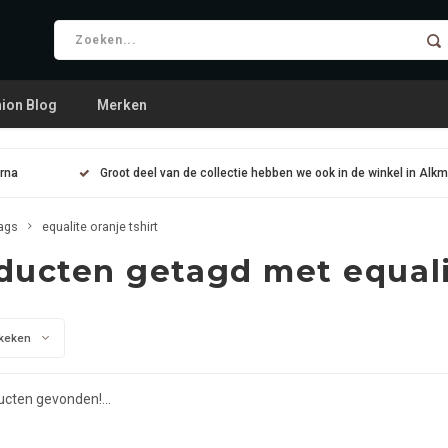
ion Blog
Merken
arna
Groot deel van de collectie hebben we ook in de winkel in Alk
ags
equalite oranje tshirt
ducten getagd met equalit
keken
cten gevonden!...