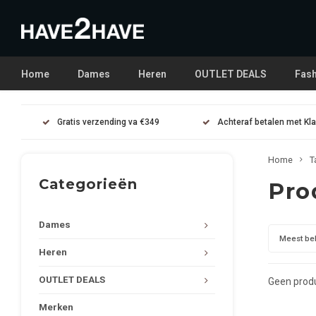
Home
Dames
Heren
OUTLET DEALS
Fash
Gratis verzending va €349
Achteraf betalen met Kl
Home
T
Categorieën
Pro
Dames
Meest be
Heren
OUTLET DEALS
Geen produ
Merken