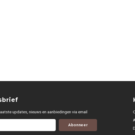
brief
aatste updates, nieuws en aanbiedingen via email
O
Abonneer
D