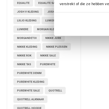
EQUALITE
EQUALITE SALE
verstrekt of die ze hebben v
JOSH V KLEDING
JOSHV KLEDING
LIUJO KLEDING
LUMI3RE
LUMIERE
MORGAN KLEDING
MORGANDETOI
NIKKIE JURK
NIKKIE KLEDING
NIKKIE PLESSEN
NIKKIE ROK
NIKKIE SALE
NIKKIE TAS
PUREWHITE
PUREWHITE DENIM
PUREWHITE KLEDING
PUREWHITE SALE
QUOTRELL
QUOTRELL ALKMAAR
QUOTRELL HOODIE