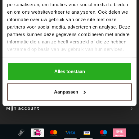
Rokken
Schoenen
personaliseren, om functies voor social media te bieden
Nieuwsbrief
en om ons websiteverkeer te analyseren. Ook delen we
informatie over uw gebruik van onze site met onze
Tassen
Accessoires
Ontvang de laatste updates, nieuws en aanbiedingen via email
partners voor social media, adverteren en analyse. Deze
partners kunnen deze gegevens combineren met andere
Tops
Underwear
informatie die u aan ze heeft verstrekt of die ze hebben
verzameld op basis van uw gebruik van hun services.
Jumpsuites
Jassen
Volg ons
Hoodies
Tracksuits
Alles toestaan
Body's
Bodywarmers
Contact
Aanpassen
Klantenservice
Blouses
Coltrui
Mijn account
Tracksuits
Trackpants
Sweaters
Overhemden