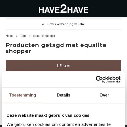
Hoofdmenu / outlet deals
Hoofdmenu / dames
Hoofdmenu / heren
Gratis verzending va €349
OUTLET DEALS
Dames
Heren
Home
Tags
equalite shopper
Producten getagd met equalite
Jassen Diverse
Hoodies
Diverse
shopper
Winterjassen
Sweaters
Heren
Filters
Jeans
Jeans
Dames
Jurken
T-Shirts
Toestemming
Details
Over
Geen producten gevonden!...
T-shirts
Joggers
Deze website maakt gebruik van cookies
Accessoires
Pullovers
We gebruiken cookies om content en advertenties te