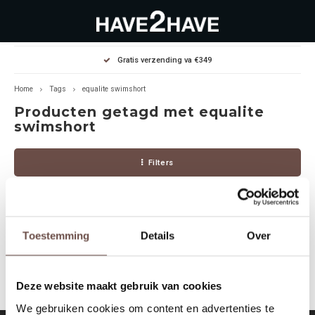
Hoofdmenu / outlet deals
Hoofdmenu / dames
Hoofdmenu / heren
Gratis verzending va €349
OUTLET DEALS
Dames
Heren
Home
Tags
equalite swimshort
Producten getagd met equalite
Jassen Diverse
Hoodies
Diverse
swimshort
Winterjassen
Sweaters
Heren
Filters
Jeans
Jeans
Dames
Jurken
T-Shirts
Toestemming
Details
Over
Geen producten gevonden!...
T-shirts
Joggers
Deze website maakt gebruik van cookies
Accessoires
Pullovers
We gebruiken cookies om content en advertenties te