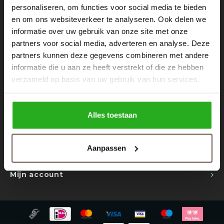
Rokken
Schoenen
personaliseren, om functies voor social media te bieden
Nieuwsbrief
en om ons websiteverkeer te analyseren. Ook delen we
informatie over uw gebruik van onze site met onze
Tassen
Accessoires
Ontvang de laatste updates, nieuws en aanbiedingen via email
partners voor social media, adverteren en analyse. Deze
partners kunnen deze gegevens combineren met andere
Tops
Underwear
informatie die u aan ze heeft verstrekt of die ze hebben
verzameld op basis van uw gebruik van hun services.
Jumpsuites
Jassen
Volg ons
Hoodies
Tracksuits
Alles toestaan
Body's
Bodywarmers
Contact
Aanpassen
Klantenservice
Blouses
Coltrui
Mijn account
Tracksuits
Trackpants
Sweaters
Overhemden