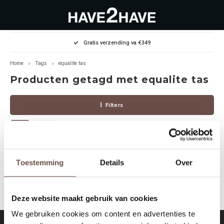
Hoofdmenu / outlet deals
Hoofdmenu / dames
Hoofdmenu / heren
Gratis verzending va €349
OUTLET DEALS
Dames
Heren
Home
Tags
equalite tas
Producten getagd met equalite tas
Jassen Diverse
Hoodies
Diverse
Filters
Winterjassen
Sweaters
Heren
Jeans
Jeans
Dames
Jurken
T-Shirts
Geen producten gevonden!...
Toestemming
Details
Over
T-shirts
Joggers
Deze website maakt gebruik van cookies
Accessoires
Pullovers
We gebruiken cookies om content en advertenties te