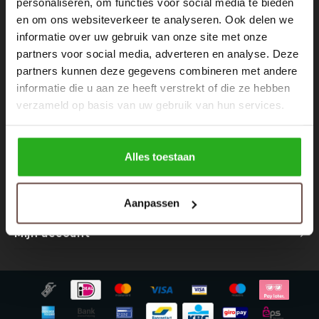
personaliseren, om functies voor social media te bieden
Nieuwsbrief
Rokken
Schoenen
en om ons websiteverkeer te analyseren. Ook delen we
Ontvang de laatste updates, nieuws en aanbiedingen via email
informatie over uw gebruik van onze site met onze
Tassen
Accessoires
partners voor social media, adverteren en analyse. Deze
partners kunnen deze gegevens combineren met andere
Tops
Underwear
informatie die u aan ze heeft verstrekt of die ze hebben
Volg ons
verzameld op basis van uw gebruik van hun services.
Jumpsuites
Jassen
Hoodies
Tracksuits
Alles toestaan
Contact
Body's
Bodywarmers
Aanpassen
Klantenservice
Blouses
Coltrui
Mijn account
Tracksuits
Trackpants
Sweaters
Overhemden