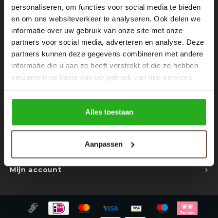
Rokken
Schoenen
personaliseren, om functies voor social media te bieden
Nieuwsbrief
en om ons websiteverkeer te analyseren. Ook delen we
informatie over uw gebruik van onze site met onze
Tassen
Accessoires
Ontvang de laatste updates, nieuws en aanbiedingen via email
partners voor social media, adverteren en analyse. Deze
partners kunnen deze gegevens combineren met andere
Tops
Underwear
informatie die u aan ze heeft verstrekt of die ze hebben
verzameld op basis van uw gebruik van hun services.
Jumpsuites
Jassen
Volg ons
Hoodies
Tracksuits
Alles toestaan
Body's
Bodywarmers
Contact
Aanpassen
Klantenservice
Blouses
Coltrui
Mijn account
Tracksuits
Trackpants
Sweaters
Overhemden