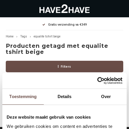
Hoofdmenu / outlet deals
Hoofdmenu / dames
Hoofdmenu / heren
Gratis verzending va €349
OUTLET DEALS
Dames
Heren
Home
Tags
equalite tshirt beige
Producten getagd met equalite
Jassen Diverse
Hoodies
Diverse
tshirt beige
Winterjassen
Sweaters
Heren
Filters
Jeans
Jeans
Dames
Jurken
T-Shirts
Toestemming
Details
Over
Geen producten gevonden!...
T-shirts
Joggers
Deze website maakt gebruik van cookies
Accessoires
Pullovers
We gebruiken cookies om content en advertenties te