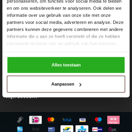
personaliseren, om functies voor social media te bieden
Nieuwsbrief
Rokken
Schoenen
en om ons websiteverkeer te analyseren. Ook delen we
Ontvang de laatste updates, nieuws en aanbiedingen via email
informatie over uw gebruik van onze site met onze
Tassen
Accessoires
partners voor social media, adverteren en analyse. Deze
partners kunnen deze gegevens combineren met andere
Tops
Underwear
informatie die u aan ze heeft verstrekt of die ze hebben
Volg ons
verzameld op basis van uw gebruik van hun services.
Jumpsuites
Jassen
Hoodies
Tracksuits
Alles toestaan
Contact
Body's
Bodywarmers
Aanpassen
Klantenservice
Blouses
Coltrui
Mijn account
Tracksuits
Trackpants
Sweaters
Overhemden