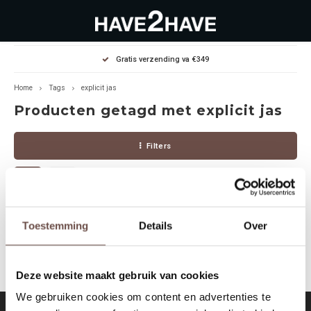
Hoofdmenu / outlet deals
Hoofdmenu / dames
Hoofdmenu / heren
Gratis verzending va €349
OUTLET DEALS
Dames
Heren
Home
Tags
explicit jas
Producten getagd met explicit jas
Jassen Diverse
Hoodies
Diverse
Filters
Winterjassen
Sweaters
Heren
Jeans
Jeans
Dames
Jurken
T-Shirts
Geen producten gevonden!...
Toestemming
Details
Over
T-shirts
Joggers
Deze website maakt gebruik van cookies
Accessoires
Pullovers
We gebruiken cookies om content en advertenties te