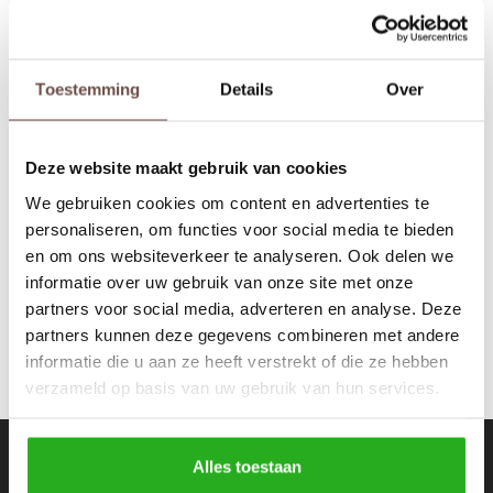
Rokken
Schoenen
Tassen
Accessoires
Toestemming
Details
Over
Fifth House
Tops
Underwear
Boy High Waist Jeans
Faded Blue
Deze website maakt gebruik van cookies
Jumpsuites
Jassen
€59,99
€115,00
We gebruiken cookies om content en advertenties te
personaliseren, om functies voor social media te bieden
Hoodies
Tracksuits
en om ons websiteverkeer te analyseren. Ook delen we
informatie over uw gebruik van onze site met onze
Body's
Bodywarmers
partners voor social media, adverteren en analyse. Deze
partners kunnen deze gegevens combineren met andere
Blouses
Coltrui
informatie die u aan ze heeft verstrekt of die ze hebben
verzameld op basis van uw gebruik van hun services.
Tracksuits
Trackpants
Sweaters
Overhemden
Nieuwsbrief
Alles toestaan