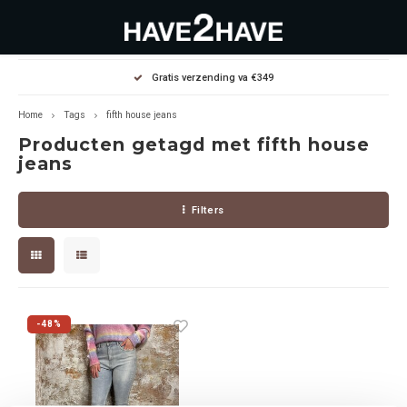
Hoofdmenu / outlet deals
Hoofdmenu / dames
Hoofdmenu / heren
Gratis verzending va €349
OUTLET DEALS
Dames
Heren
Home
Tags
fifth house jeans
Producten getagd met fifth house
Jassen Diverse
Hoodies
Diverse
jeans
Winterjassen
Sweaters
Heren
Filters
Jeans
Jeans
Dames
Jurken
T-Shirts
-48%
T-shirts
Joggers
Accessoires
Pullovers