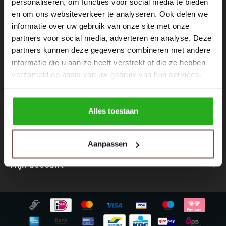
personaliseren, om functies voor social media te bieden
Nieuwsbrief
Rokken
Schoenen
en om ons websiteverkeer te analyseren. Ook delen we
Ontvang de laatste updates, nieuws en aanbiedingen via email
informatie over uw gebruik van onze site met onze
Tassen
Accessoires
partners voor social media, adverteren en analyse. Deze
partners kunnen deze gegevens combineren met andere
Tops
Underwear
informatie die u aan ze heeft verstrekt of die ze hebben
Volg ons
verzameld op basis van uw gebruik van hun services.
Jumpsuites
Jassen
Hoodies
Tracksuits
Alles toestaan
Contact
Body's
Bodywarmers
Aanpassen
Klantenservice
Blouses
Coltrui
Mijn account
Tracksuits
Trackpants
Sweaters
Overhemden