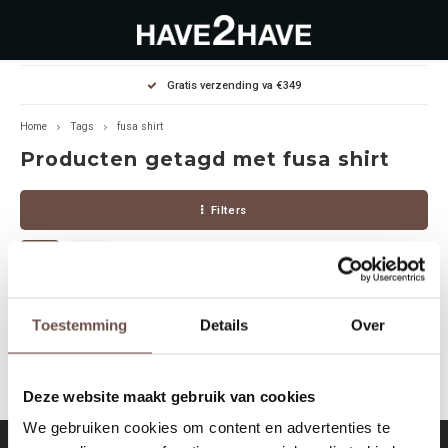
Hoofdmenu / outlet deals
Hoofdmenu / dames
Hoofdmenu / heren
Gratis verzending va €349
OUTLET DEALS
Dames
Heren
Home
Tags
fusa shirt
Producten getagd met fusa shirt
Jassen Diverse
Hoodies
Diverse
Filters
Winterjassen
Sweaters
Heren
Jeans
Jeans
Dames
Jurken
T-Shirts
Geen producten gevonden!...
Toestemming
Details
Over
T-shirts
Joggers
Deze website maakt gebruik van cookies
Accessoires
Pullovers
We gebruiken cookies om content en advertenties te