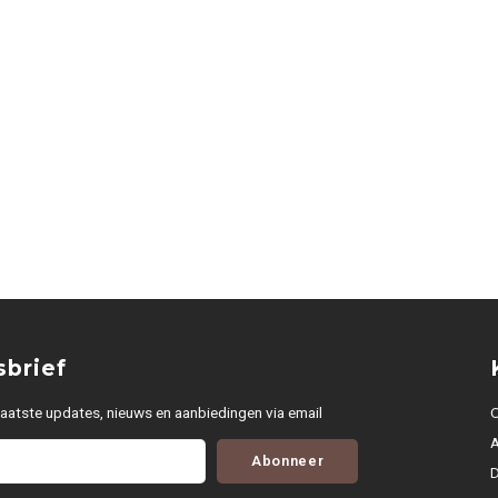
brief
aatste updates, nieuws en aanbiedingen via email
O
Abonneer
D