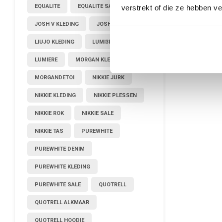
EQUALITE
EQUALITE SALE
verstrekt of die ze hebben v
JOSH V KLEDING
JOSHV KLEDING
LIUJO KLEDING
LUMI3RE
LUMIERE
MORGAN KLEDING
MORGANDETOI
NIKKIE JURK
NIKKIE KLEDING
NIKKIE PLESSEN
NIKKIE ROK
NIKKIE SALE
NIKKIE TAS
PUREWHITE
PUREWHITE DENIM
PUREWHITE KLEDING
PUREWHITE SALE
QUOTRELL
QUOTRELL ALKMAAR
QUOTRELL HOODIE