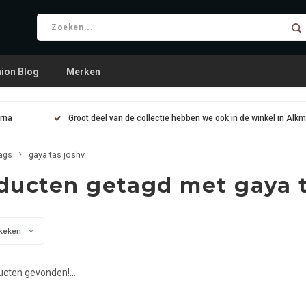
ion Blog
Merken
arna
Groot deel van de collectie hebben we ook in de winkel in Alk
ags
gaya tas joshv
ducten getagd met gaya t
keken
cten gevonden!...