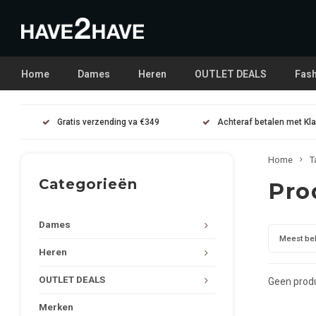
Home
Dames
Heren
OUTLET DEALS
Fash
Gratis verzending va €349
Achteraf betalen met Kl
Home
T
Categorieën
Pro
Dames
Meest be
Heren
OUTLET DEALS
Geen produ
Merken