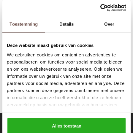
Rokken
Schoenen
Tassen
Accessoires
Toestemming
Details
Over
GiGi Vitale
Tops
Underwear
Loyalty Quote T-shirt
Black
Deze website maakt gebruik van cookies
Jumpsuites
Jassen
€64,99
We gebruiken cookies om content en advertenties te
personaliseren, om functies voor social media te bieden
Hoodies
Tracksuits
en om ons websiteverkeer te analyseren. Ook delen we
informatie over uw gebruik van onze site met onze
Body's
Bodywarmers
partners voor social media, adverteren en analyse. Deze
partners kunnen deze gegevens combineren met andere
Blouses
Coltrui
informatie die u aan ze heeft verstrekt of die ze hebben
verzameld op basis van uw gebruik van hun services.
Tracksuits
Trackpants
Sweaters
Overhemden
Nieuwsbrief
Alles toestaan