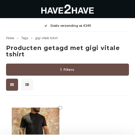
Hoofdmenu / outlet deals
Hoofdmenu / dames
Hoofdmenu / heren
Gratis verzending va €349
OUTLET DEALS
Dames
Heren
Home
Tags
gigi vitale tshirt
Producten getagd met gigi vitale
Jassen Diverse
Hoodies
Diverse
tshirt
Winterjassen
Sweaters
Heren
Filters
Jeans
Jeans
Dames
Jurken
T-Shirts
T-shirts
Joggers
Accessoires
Pullovers