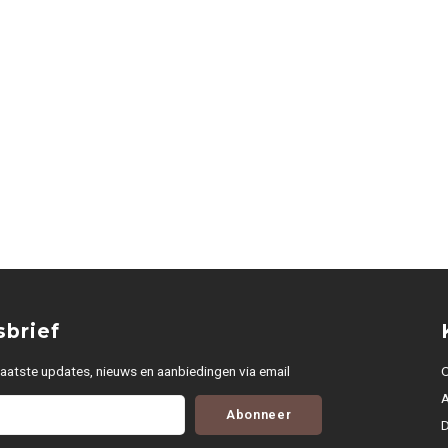
brief
aatste updates, nieuws en aanbiedingen via email
O
Abonneer
D