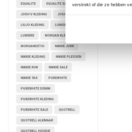
EQUALITE
EQUALITE SALE
verstrekt of die ze hebben v
JOSH V KLEDING
JOSHV KLEDING
LIUJO KLEDING
LUMI3RE
LUMIERE
MORGAN KLEDING
MORGANDETOI
NIKKIE JURK
NIKKIE KLEDING
NIKKIE PLESSEN
NIKKIE ROK
NIKKIE SALE
NIKKIE TAS
PUREWHITE
PUREWHITE DENIM
PUREWHITE KLEDING
PUREWHITE SALE
QUOTRELL
QUOTRELL ALKMAAR
QUOTRELL HOODIE