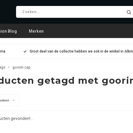
ion Blog
Merken
arna
Groot deel van de collectie hebben we ook in de winkel in Alk
ags
goorin cap
ducten getagd met goori
keken
cten gevonden!...