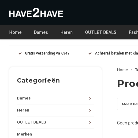
Home
Dames
Heren
OUTLET DEALS
Fash
Gratis verzending va €349
Achteraf betalen met Kl
Home
T
Categorieën
Pro
Dames
Meest be
Heren
OUTLET DEALS
Geen produ
Merken