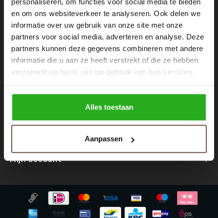
personaliseren, om functies voor social media te bieden
Nieuwsbrief
Rokken
Schoenen
en om ons websiteverkeer te analyseren. Ook delen we
Ontvang de laatste updates, nieuws en aanbiedingen via email
informatie over uw gebruik van onze site met onze
Tassen
Accessoires
partners voor social media, adverteren en analyse. Deze
partners kunnen deze gegevens combineren met andere
Tops
Underwear
informatie die u aan ze heeft verstrekt of die ze hebben
Volg ons
verzameld op basis van uw gebruik van hun services.
Jumpsuites
Jassen
Hoodies
Tracksuits
Alles toestaan
Contact
Body's
Bodywarmers
Aanpassen
Klantenservice
Blouses
Coltrui
Mijn account
Tracksuits
Trackpants
Sweaters
Overhemden