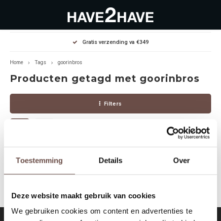
Hoofdmenu / outlet deals
Hoofdmenu / dames
Hoofdmenu / heren
Gratis verzending va €349
OUTLET DEALS
Dames
Heren
Home
Tags
goorinbros
Producten getagd met goorinbros
Jassen Diverse
Hoodies
Diverse
Filters
Winterjassen
Sweaters
Heren
Jeans
Jeans
Dames
Jurken
T-Shirts
Geen producten gevonden!...
Toestemming
Details
Over
T-shirts
Joggers
Deze website maakt gebruik van cookies
Accessoires
Pullovers
We gebruiken cookies om content en advertenties te