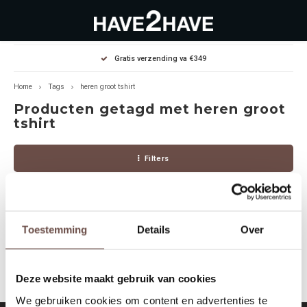
Hoofdmenu / outlet deals
Hoofdmenu / dames
Hoofdmenu / heren
Gratis verzending va €349
OUTLET DEALS
Dames
Heren
Home
Tags
heren groot tshirt
Producten getagd met heren groot
Jassen Diverse
Hoodies
Diverse
tshirt
Winterjassen
Sweaters
Heren
Filters
Jeans
Jeans
Dames
Jurken
T-Shirts
Toestemming
Details
Over
Geen producten gevonden!...
T-shirts
Joggers
Deze website maakt gebruik van cookies
Accessoires
Pullovers
We gebruiken cookies om content en advertenties te