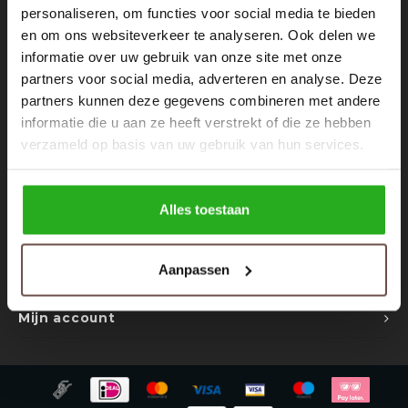
Rokken
Schoenen
personaliseren, om functies voor social media te bieden
Nieuwsbrief
en om ons websiteverkeer te analyseren. Ook delen we
informatie over uw gebruik van onze site met onze
Tassen
Accessoires
Ontvang de laatste updates, nieuws en aanbiedingen via email
partners voor social media, adverteren en analyse. Deze
partners kunnen deze gegevens combineren met andere
Tops
Underwear
informatie die u aan ze heeft verstrekt of die ze hebben
verzameld op basis van uw gebruik van hun services.
Jumpsuites
Jassen
Volg ons
Hoodies
Tracksuits
Alles toestaan
Body's
Bodywarmers
Contact
Aanpassen
Klantenservice
Blouses
Coltrui
Mijn account
Tracksuits
Trackpants
Sweaters
Overhemden