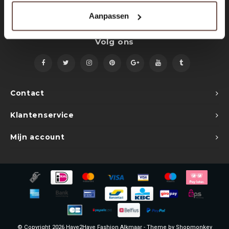
Sets
Polo shirts
Aanpassen
Blazers
Longsleeves
Volg ons
Pantalons
Pantalons
Truien
Swimshorts
Contact
Sweatpants
Slippers
Klantenservice
Swimwear
Shorts
Mijn account
Slippers
Sets
Schoenen
Winterjassen
Short
© Copyright 2026 Have2Have Fashion Alkmaar - Theme by
Shopmonkey