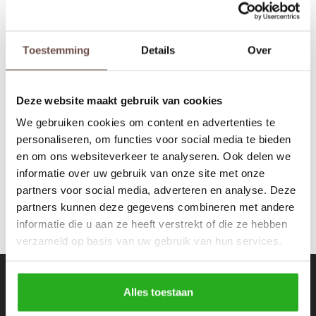
Rokken
Schoenen
Tassen
Accessoires
Toestemming
Details
Over
Equalité
Jullian Denim Jorts Salt
Tops
Underwear
Blue
Deze website maakt gebruik van cookies
€99,99
€110,00
Jumpsuites
Jassen
We gebruiken cookies om content en advertenties te
personaliseren, om functies voor social media te bieden
Hoodies
Tracksuits
en om ons websiteverkeer te analyseren. Ook delen we
informatie over uw gebruik van onze site met onze
Body's
Bodywarmers
partners voor social media, adverteren en analyse. Deze
partners kunnen deze gegevens combineren met andere
Blouses
Coltrui
informatie die u aan ze heeft verstrekt of die ze hebben
verzameld op basis van uw gebruik van hun services.
Tracksuits
Trackpants
Nieuwsbrief
Sweaters
Overhemden
Alles toestaan
Ontvang de laatste updates, nieuws en aanbiedingen via email