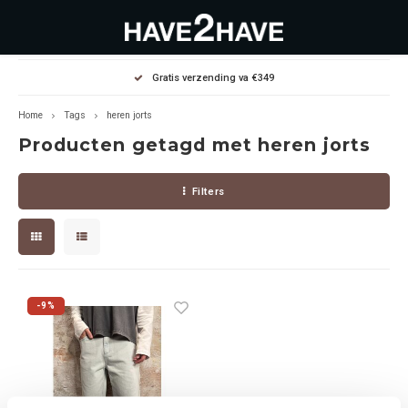
Hoofdmenu / outlet deals
Hoofdmenu / dames
Hoofdmenu / heren
Gratis verzending va €349
OUTLET DEALS
Dames
Heren
Home
Tags
heren jorts
Producten getagd met heren jorts
Jassen Diverse
Hoodies
Diverse
Filters
Winterjassen
Sweaters
Heren
Jeans
Jeans
Dames
Jurken
T-Shirts
-9%
T-shirts
Joggers
Accessoires
Pullovers