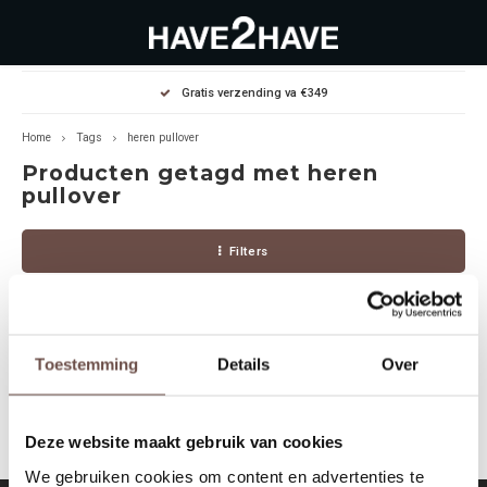
Hoofdmenu / outlet deals
Hoofdmenu / dames
Hoofdmenu / heren
Gratis verzending va €349
OUTLET DEALS
Dames
Heren
Home
Tags
heren pullover
Producten getagd met heren
Jassen Diverse
Hoodies
Diverse
pullover
Winterjassen
Sweaters
Heren
Filters
Jeans
Jeans
Dames
Jurken
T-Shirts
Toestemming
Details
Over
Geen producten gevonden!...
T-shirts
Joggers
Deze website maakt gebruik van cookies
Accessoires
Pullovers
We gebruiken cookies om content en advertenties te