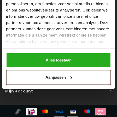
Rokken
Schoenen
personaliseren, om functies voor social media te bieden
Nieuwsbrief
en om ons websiteverkeer te analyseren. Ook delen we
informatie over uw gebruik van onze site met onze
Tassen
Accessoires
Ontvang de laatste updates, nieuws en aanbiedingen via email
partners voor social media, adverteren en analyse. Deze
partners kunnen deze gegevens combineren met andere
Tops
Underwear
informatie die u aan ze heeft verstrekt of die ze hebben
verzameld op basis van uw gebruik van hun services.
Jumpsuites
Jassen
Volg ons
Hoodies
Tracksuits
Alles toestaan
Body's
Bodywarmers
Contact
Aanpassen
Klantenservice
Blouses
Coltrui
Mijn account
Tracksuits
Trackpants
Sweaters
Overhemden