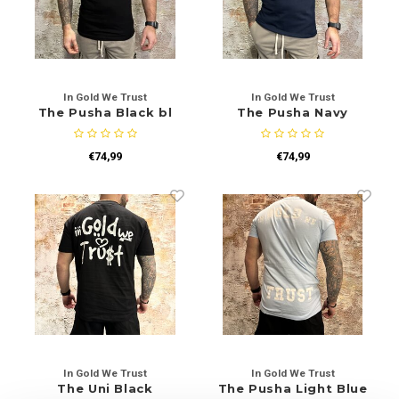
Rokken
Schoenen
Tassen
Accessoires
In Gold We Trust
In Gold We Trust
Tops
Underwear
The Pusha Black bl
The Pusha Navy
Jumpsuites
Jassen
€74,99
€74,99
Hoodies
Tracksuits
Body's
Bodywarmers
Blouses
Coltrui
Tracksuits
Trackpants
Sweaters
Overhemden
In Gold We Trust
In Gold We Trust
The Uni Black
The Pusha Light Blue