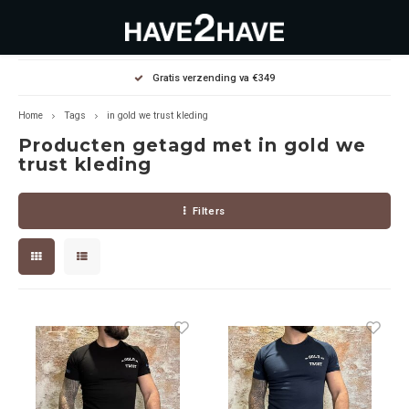
Hoofdmenu / outlet deals
Hoofdmenu / dames
Hoofdmenu / heren
Gratis verzending va €349
OUTLET DEALS
Dames
Heren
Home
Tags
in gold we trust kleding
Producten getagd met in gold we
Jassen Diverse
Hoodies
Diverse
trust kleding
Winterjassen
Sweaters
Heren
Filters
Jeans
Jeans
Dames
Jurken
T-Shirts
T-shirts
Joggers
Accessoires
Pullovers