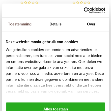
Sets
Polo shirts
€79,99
€74,99
Blazers
Longsleeves
Toestemming
Details
Over
Pantalons
Pantalons
Truien
Swimshorts
Deze website maakt gebruik van cookies
We gebruiken cookies om content en advertenties te
Sweatpants
Slippers
personaliseren, om functies voor social media te bieden
en om ons websiteverkeer te analyseren. Ook delen we
Swimwear
Shorts
informatie over uw gebruik van onze site met onze
In Gold We Trust
In Gold We Trust
partners voor social media, adverteren en analyse. Deze
The Diem Black
The Pusha Green
Slippers
Sets
partners kunnen deze gegevens combineren met andere
informatie die u aan ze heeft verstrekt of die ze hebben
€89,99
€74,99
Schoenen
Winterjassen
verzameld op basis van uw gebruik van hun services.
Short
Alles toestaan