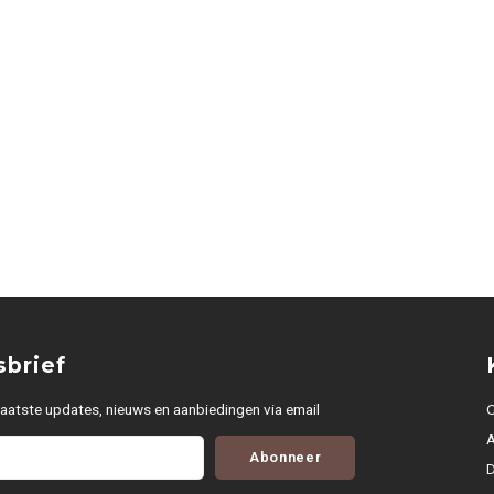
brief
aatste updates, nieuws en aanbiedingen via email
O
Abonneer
D