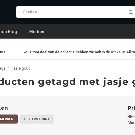
ion Blog
Merken
arna
Groot deel van de collectie hebben we ook in de winkel in Alk
ags
jasje goud
ducten getagd met jasje
ken
Pr
 MERKEN
SISTERS POINT
Min: