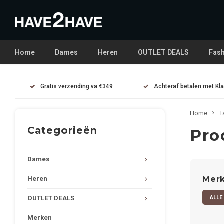
Home
Dames
Heren
OUTLET DEALS
Fash
Gratis verzending va €349
Achteraf betalen met Kl
Home
T
Categorieën
Pro
Dames
Mer
Heren
ALLE
OUTLET DEALS
Merken