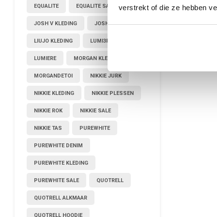
EQUALITE
EQUALITE SALE
verstrekt of die ze hebben v
JOSH V KLEDING
JOSHV KLEDING
LIUJO KLEDING
LUMI3RE
LUMIERE
MORGAN KLEDING
MORGANDETOI
NIKKIE JURK
NIKKIE KLEDING
NIKKIE PLESSEN
NIKKIE ROK
NIKKIE SALE
NIKKIE TAS
PUREWHITE
PUREWHITE DENIM
PUREWHITE KLEDING
PUREWHITE SALE
QUOTRELL
QUOTRELL ALKMAAR
QUOTRELL HOODIE