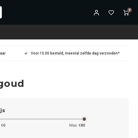
0
maar
Voor 15.00 besteld, meestal zelfde dag verzonden*
 goud
ijs
 €
0
Max: €
80