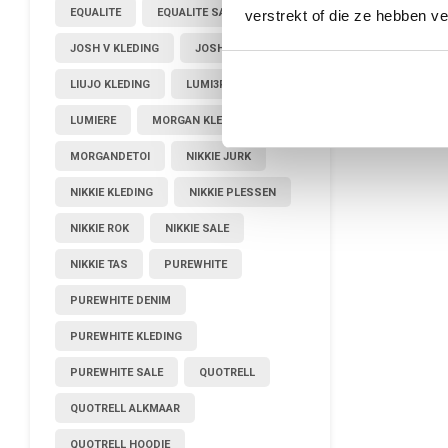
EQUALITE
EQUALITE SALE
verstrekt of die ze hebben v
JOSH V KLEDING
JOSHV KLEDING
LIUJO KLEDING
LUMI3RE
LUMIERE
MORGAN KLEDING
MORGANDETOI
NIKKIE JURK
NIKKIE KLEDING
NIKKIE PLESSEN
NIKKIE ROK
NIKKIE SALE
NIKKIE TAS
PUREWHITE
PUREWHITE DENIM
PUREWHITE KLEDING
PUREWHITE SALE
QUOTRELL
QUOTRELL ALKMAAR
QUOTRELL HOODIE