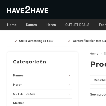
Home
Dames
Heren
OUTLET DEALS
Fash
Gratis verzending va €349
Achteraf betalen met Kl
Home
T
Categorieën
Pro
Dames
Meest be
Heren
OUTLET DEALS
Geen produ
Merken