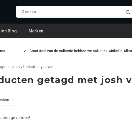
ion Blog
Merken
arna
Groot deel van de collectie hebben we ook in de winkel in Alk
ags
josh v badpak anya river
ducten getagd met josh v
keken
cten gevonden!...