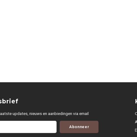
brief
aatste updates, nieuws en aanbiedingen via email
O
Abonneer
D