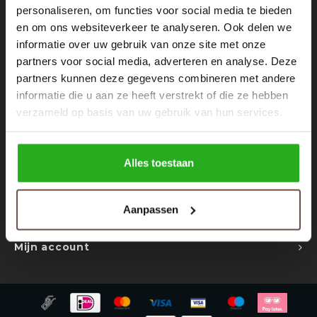
Rokken
Schoenen
personaliseren, om functies voor social media te bieden
Nieuwsbrief
en om ons websiteverkeer te analyseren. Ook delen we
informatie over uw gebruik van onze site met onze
Tassen
Accessoires
Ontvang de laatste updates, nieuws en aanbiedingen via email
partners voor social media, adverteren en analyse. Deze
partners kunnen deze gegevens combineren met andere
Tops
Underwear
informatie die u aan ze heeft verstrekt of die ze hebben
verzameld op basis van uw gebruik van hun services.
Jumpsuites
Jassen
Volg ons
Hoodies
Tracksuits
Alles toestaan
Body's
Bodywarmers
Contact
Aanpassen
Klantenservice
Blouses
Coltrui
Mijn account
Tracksuits
Trackpants
Sweaters
Overhemden