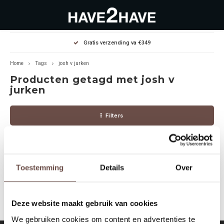
Hoofdmenu / outlet deals
Hoofdmenu / dames
Hoofdmenu / heren
Gratis verzending va €349
OUTLET DEALS
Dames
Heren
Home
Tags
josh v jurken
Producten getagd met josh v
Jassen Diverse
Hoodies
Diverse
jurken
Winterjassen
Sweaters
Heren
Filters
Jeans
Jeans
Dames
Jurken
T-Shirts
Toestemming
Details
Over
Geen producten gevonden!...
T-shirts
Joggers
Deze website maakt gebruik van cookies
Accessoires
Pullovers
We gebruiken cookies om content en advertenties te