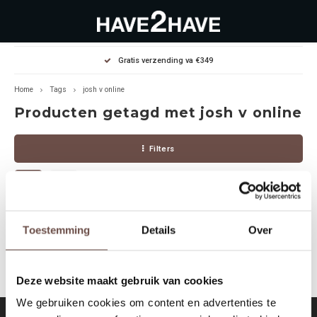
Hoofdmenu / outlet deals
Hoofdmenu / dames
Hoofdmenu / heren
Gratis verzending va €349
OUTLET DEALS
Dames
Heren
Home
Tags
josh v online
Producten getagd met josh v online
Jassen Diverse
Hoodies
Diverse
Filters
Winterjassen
Sweaters
Heren
Jeans
Jeans
Dames
Jurken
T-Shirts
Geen producten gevonden!...
Toestemming
Details
Over
T-shirts
Joggers
Deze website maakt gebruik van cookies
Accessoires
Pullovers
We gebruiken cookies om content en advertenties te