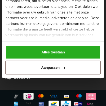
personaliseren, om functies voor social media te bieden
Nieuwsbrief
Rokken
Schoenen
en om ons websiteverkeer te analyseren. Ook delen we
Ontvang de laatste updates, nieuws en aanbiedingen via email
informatie over uw gebruik van onze site met onze
Tassen
Accessoires
partners voor social media, adverteren en analyse. Deze
partners kunnen deze gegevens combineren met andere
Tops
Underwear
informatie die u aan ze heeft verstrekt of die ze hebben
Volg ons
verzameld op basis van uw gebruik van hun services.
Jumpsuites
Jassen
Hoodies
Tracksuits
Alles toestaan
Contact
Body's
Bodywarmers
Aanpassen
Klantenservice
Blouses
Coltrui
Mijn account
Tracksuits
Trackpants
Sweaters
Overhemden