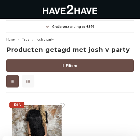
Hoofdmenu / outlet deals
Hoofdmenu / dames
Hoofdmenu / heren
Gratis verzending va €349
OUTLET DEALS
Dames
Heren
Home
Tags
josh v party
Producten getagd met josh v party
Jassen Diverse
Hoodies
Diverse
Filters
Winterjassen
Sweaters
Heren
Jeans
Jeans
Dames
Jurken
T-Shirts
-50%
T-shirts
Joggers
Accessoires
Pullovers