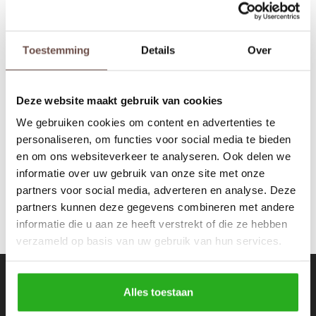
Rokken
Schoenen
Tassen
Accessoires
Toestemming
Details
Over
Josh V
Kiliana Top Black
Tops
Underwear
Deze website maakt gebruik van cookies
€64,99
€129,99
Jumpsuites
Jassen
We gebruiken cookies om content en advertenties te
personaliseren, om functies voor social media te bieden
Hoodies
Tracksuits
en om ons websiteverkeer te analyseren. Ook delen we
informatie over uw gebruik van onze site met onze
Body's
Bodywarmers
partners voor social media, adverteren en analyse. Deze
partners kunnen deze gegevens combineren met andere
Blouses
Coltrui
informatie die u aan ze heeft verstrekt of die ze hebben
verzameld op basis van uw gebruik van hun services.
Tracksuits
Trackpants
Nieuwsbrief
Sweaters
Overhemden
Alles toestaan
Ontvang de laatste updates, nieuws en aanbiedingen via email