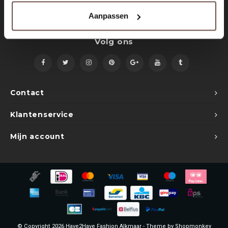
Sets
Polo shirts
Aanpassen
Blazers
Longsleeves
Volg ons
Pantalons
Pantalons
Truien
Swimshorts
Contact
Sweatpants
Slippers
Klantenservice
Swimwear
Shorts
Mijn account
Slippers
Sets
Schoenen
Winterjassen
Short
© Copyright 2026 Have2Have Fashion Alkmaar - Theme by
Shopmonkey