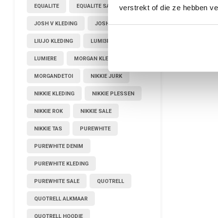
EQUALITE
EQUALITE SALE
verstrekt of die ze hebben v
JOSH V KLEDING
JOSHV KLEDING
LIUJO KLEDING
LUMI3RE
LUMIERE
MORGAN KLEDING
MORGANDETOI
NIKKIE JURK
NIKKIE KLEDING
NIKKIE PLESSEN
NIKKIE ROK
NIKKIE SALE
NIKKIE TAS
PUREWHITE
PUREWHITE DENIM
PUREWHITE KLEDING
PUREWHITE SALE
QUOTRELL
QUOTRELL ALKMAAR
QUOTRELL HOODIE