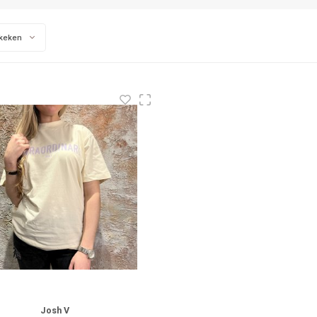
keken
Josh V