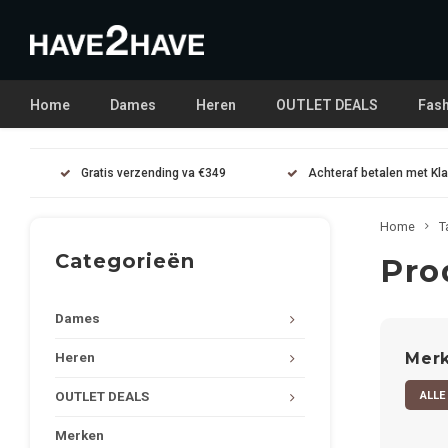
Home
Dames
Heren
OUTLET DEALS
Fash
Gratis verzending va €349
Achteraf betalen met Kl
Home
T
Categorieën
Pro
Dames
Mer
Heren
ALLE
OUTLET DEALS
Merken