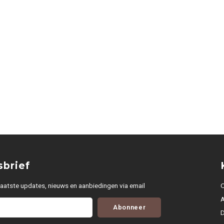
brief
aatste updates, nieuws en aanbiedingen via email
O
Abonneer
D