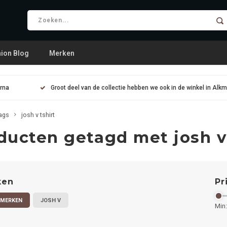
ion Blog
Merken
arna
Groot deel van de collectie hebben we ook in de winkel in Alk
ags
josh v tshirt
ducten getagd met josh v 
ken
Pr
 MERKEN
JOSH V
Min: