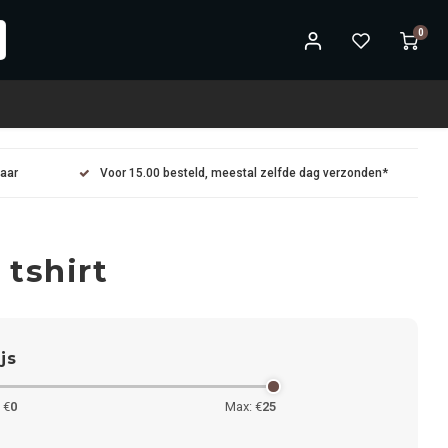
0
maar
Voor 15.00 besteld, meestal zelfde dag verzonden*
tshirt
ijs
 €
0
Max: €
25