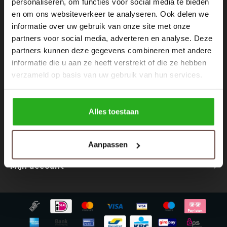
personaliseren, om functies voor social media te bieden
Nieuwsbrief
Rokken
Schoenen
en om ons websiteverkeer te analyseren. Ook delen we
Ontvang de laatste updates, nieuws en aanbiedingen via email
informatie over uw gebruik van onze site met onze
Tassen
Accessoires
partners voor social media, adverteren en analyse. Deze
partners kunnen deze gegevens combineren met andere
Tops
Underwear
informatie die u aan ze heeft verstrekt of die ze hebben
Volg ons
verzameld op basis van uw gebruik van hun services.
Jumpsuites
Jassen
Hoodies
Tracksuits
Alles toestaan
Contact
Body's
Bodywarmers
Aanpassen
Klantenservice
Blouses
Coltrui
Mijn account
Tracksuits
Trackpants
Sweaters
Overhemden