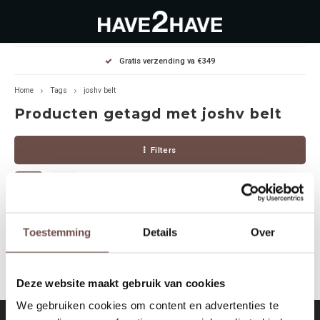
Hoofdmenu / outlet deals
Hoofdmenu / dames
Hoofdmenu / heren
Gratis verzending va €349
OUTLET DEALS
Dames
Heren
Home
Tags
joshv belt
Producten getagd met joshv belt
Jassen Diverse
Hoodies
Diverse
Filters
Winterjassen
Sweaters
Heren
Jeans
Jeans
Dames
Jurken
T-Shirts
Geen producten gevonden!...
Toestemming
Details
Over
T-shirts
Joggers
Deze website maakt gebruik van cookies
Accessoires
Pullovers
We gebruiken cookies om content en advertenties te