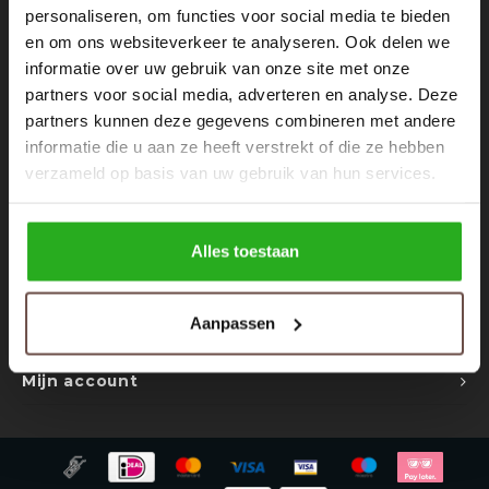
Rokken
Schoenen
personaliseren, om functies voor social media te bieden
Nieuwsbrief
en om ons websiteverkeer te analyseren. Ook delen we
informatie over uw gebruik van onze site met onze
Tassen
Accessoires
Ontvang de laatste updates, nieuws en aanbiedingen via email
partners voor social media, adverteren en analyse. Deze
partners kunnen deze gegevens combineren met andere
Tops
Underwear
informatie die u aan ze heeft verstrekt of die ze hebben
verzameld op basis van uw gebruik van hun services.
Jumpsuites
Jassen
Volg ons
Hoodies
Tracksuits
Alles toestaan
Body's
Bodywarmers
Contact
Aanpassen
Klantenservice
Blouses
Coltrui
Mijn account
Tracksuits
Trackpants
Sweaters
Overhemden