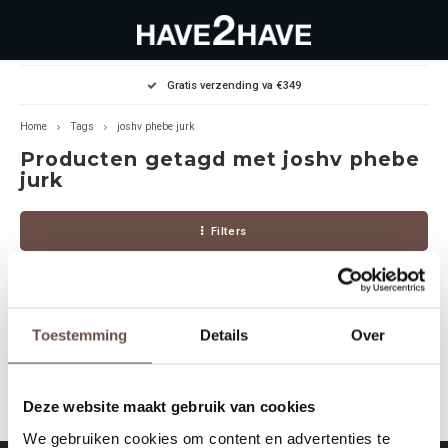
Hoofdmenu / outlet deals
Hoofdmenu / dames
Hoofdmenu / heren
Gratis verzending va €349
OUTLET DEALS
Dames
Heren
Home
Tags
joshv phebe jurk
Producten getagd met joshv phebe
Jassen Diverse
Hoodies
Diverse
jurk
Winterjassen
Sweaters
Heren
Filters
Jeans
Jeans
Dames
Jurken
T-Shirts
Toestemming
Details
Over
Geen producten gevonden!...
T-shirts
Joggers
Deze website maakt gebruik van cookies
Accessoires
Pullovers
We gebruiken cookies om content en advertenties te