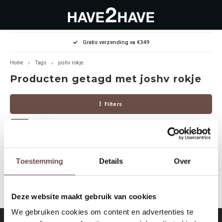
Hoofdmenu / outlet deals
Hoofdmenu / dames
Hoofdmenu / heren
Gratis verzending va €349
OUTLET DEALS
Dames
Heren
Home
Tags
joshv rokje
Producten getagd met joshv rokje
Jassen Diverse
Hoodies
Diverse
Filters
Winterjassen
Sweaters
Heren
Jeans
Jeans
Dames
Jurken
T-Shirts
Geen producten gevonden!...
Toestemming
Details
Over
T-shirts
Joggers
Deze website maakt gebruik van cookies
Accessoires
Pullovers
We gebruiken cookies om content en advertenties te