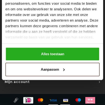
Rokken
Schoenen
personaliseren, om functies voor social media te bieden
Nieuwsbrief
en om ons websiteverkeer te analyseren. Ook delen we
informatie over uw gebruik van onze site met onze
Tassen
Accessoires
Ontvang de laatste updates, nieuws en aanbiedingen via email
partners voor social media, adverteren en analyse. Deze
partners kunnen deze gegevens combineren met andere
Tops
Underwear
informatie die u aan ze heeft verstrekt of die ze hebben
verzameld op basis van uw gebruik van hun services.
Jumpsuites
Jassen
Volg ons
Hoodies
Tracksuits
Alles toestaan
Body's
Bodywarmers
Contact
Aanpassen
Klantenservice
Blouses
Coltrui
Mijn account
Tracksuits
Trackpants
Sweaters
Overhemden