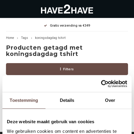
Hoofdmenu / outlet deals
Hoofdmenu / dames
Hoofdmenu / heren
Gratis verzending va €349
OUTLET DEALS
Dames
Heren
Home
Tags
koningsdagdag tshirt
Producten getagd met
Jassen Diverse
Hoodies
Diverse
koningsdagdag tshirt
Winterjassen
Sweaters
Heren
Filters
Jeans
Jeans
Dames
Jurken
T-Shirts
Toestemming
Details
Over
Geen producten gevonden!...
T-shirts
Joggers
Deze website maakt gebruik van cookies
Accessoires
Pullovers
We gebruiken cookies om content en advertenties te