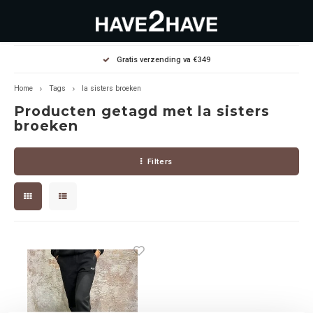
Hoofdmenu / outlet deals
Hoofdmenu / dames
Hoofdmenu / heren
Gratis verzending va €349
OUTLET DEALS
Dames
Heren
Home
Tags
la sisters broeken
Producten getagd met la sisters
Jassen Diverse
Hoodies
Diverse
broeken
Winterjassen
Sweaters
Heren
Filters
Jeans
Jeans
Dames
Jurken
T-Shirts
T-shirts
Joggers
Accessoires
Pullovers