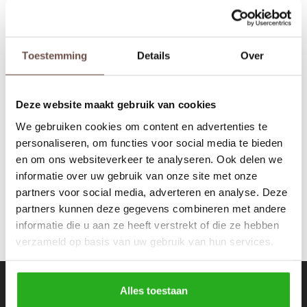
Rokken
Schoenen
Tassen
Accessoires
Toestemming
Details
Over
LA Sisters
Tops
Underwear
Essential Sweatpant 2.0
Black
Deze website maakt gebruik van cookies
Jumpsuites
Jassen
€69,99
We gebruiken cookies om content en advertenties te
personaliseren, om functies voor social media te bieden
Hoodies
Tracksuits
en om ons websiteverkeer te analyseren. Ook delen we
informatie over uw gebruik van onze site met onze
Body's
Bodywarmers
partners voor social media, adverteren en analyse. Deze
partners kunnen deze gegevens combineren met andere
Blouses
Coltrui
informatie die u aan ze heeft verstrekt of die ze hebben
verzameld op basis van uw gebruik van hun services.
Tracksuits
Trackpants
Sweaters
Overhemden
Nieuwsbrief
Alles toestaan